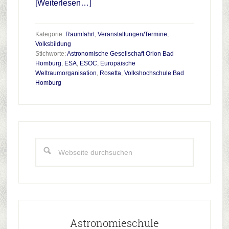
Infos
[Weiterlesen…]
zum
Plugin
Kategorie:
Raumfahrt
,
Veranstaltungen/Termine
,
Mission
Volksbildung
Stichworte:
Astronomische Gesellschaft Orion Bad
Rosetta
Homburg
,
ESA
,
ESOC
,
Europäische
Weltraumorganisation
,
Rosetta
,
Volkshochschule Bad
Homburg
Haupt-
Sidebar
Webseite
durchsuchen
Astronomieschule