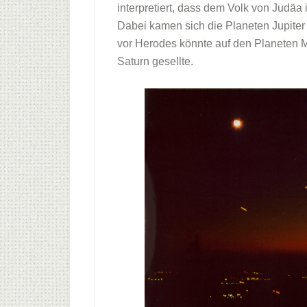
interpretiert, dass dem Volk von Judäa
Dabei kamen sich die Planeten Jupite
vor Herodes könnte auf den Planeten Ma
Saturn gesellte.