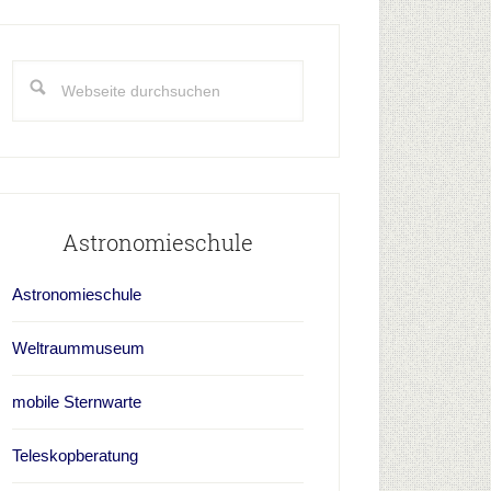
aupt-
idebar
Webseite
durchsuchen
Astronomieschule
Astronomieschule
Weltraummuseum
mobile Sternwarte
Teleskopberatung