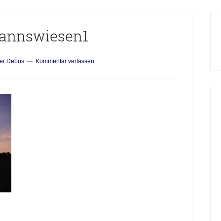
H
S
annswiesen1
ver Debus
Kommentar verfassen