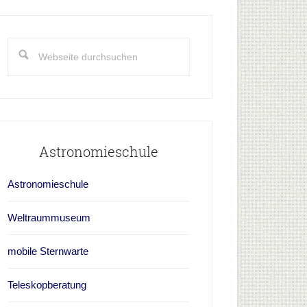
aupt-
idebar
Webseite
durchsuchen
Astronomieschule
Astronomieschule
Weltraummuseum
mobile Sternwarte
Teleskopberatung