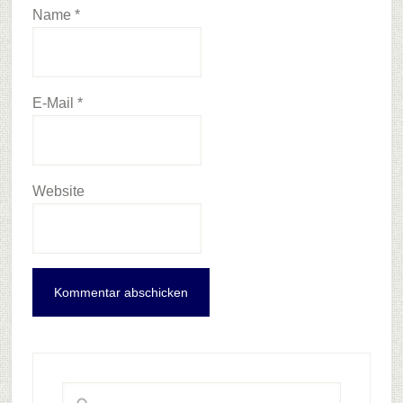
Name
*
E-Mail
*
Website
Haupt-
Sidebar
Webseite