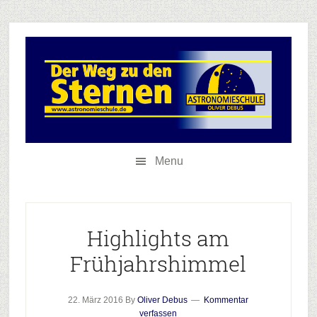
Skip
Skip
Zur
to
to
Hauptsidebar
secondary
main
springen
menu
content
Menu
Highlights am
Frühjahrshimmel
22. März 2016
By
Oliver Debus
Kommentar
verfassen