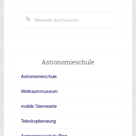
Haupt-
irdische
Sidebar
Magnetfeld
Webseite
durchsuchen
Astronomieschule
Astronomieschule
Weltraummuseum
mobile Sternwarte
Teleskopberatung
Astronomieschule-Blog