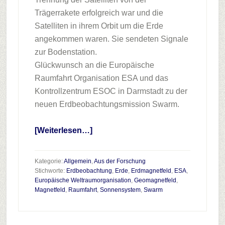
Trägerrakete erfolgreich war und die
Satelliten in ihrem Orbit um die Erde
angekommen waren. Sie sendeten Signale
zur Bodenstation.
Glückwunsch an die Europäische
Raumfahrt Organisation ESA und das
Kontrollzentrum ESOC in Darmstadt zu der
neuen Erdbeobachtungsmission Swarm.
Infos
[Weiterlesen…]
zum
Plugin
Kategorie:
Allgemein
,
Aus der Forschung
SWARM
Stichworte:
Erdbeobachtung
,
Erde
,
Erdmagnetfeld
,
ESA
,
Europäische Weltraumorganisation
,
Geomagnetfeld
,
–
Magnetfeld
,
Raumfahrt
,
Sonnensystem
,
Swarm
Europa
untersucht
das