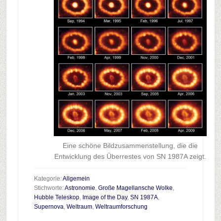
Eine schöne Bildzusammenstellung, die die
Entwicklung des Überrestes von SN 1987A zeigt.
Kategorie:
Allgemein
Stichworte:
Astronomie
,
Große Magellansche Wolke
,
Hubble Teleskop
,
Image of the Day
,
SN 1987A
,
Supernova
,
Weltraum
,
Weltraumforschung