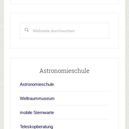
Haupt-
Sidebar
Webseite
durchsuchen
Astronomieschule
Astronomieschule
Weltraummuseum
mobile Sternwarte
Teleskopberatung