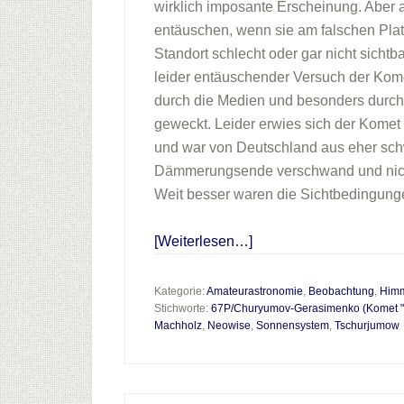
wirklich imposante Erscheinung. Aber
entäuschen, wenn sie am falschen Pla
Standort schlecht oder gar nicht sichtb
leider entäuschender Versuch der Kom
durch die Medien und besonders durch
geweckt. Leider erwies sich der Komet
und war von Deutschland aus eher schw
Dämmerungsende verschwand und nicht
Weit besser waren die Sichtbedingung
Infos
[Weiterlesen…]
zum
Plugin
Kategorie:
Amateurastronomie
,
Beobachtung
,
Himm
Stichworte:
67P/Churyumov-Gerasimenko (Komet "T
Komet
Machholz
,
Neowise
,
Sonnensystem
,
Tschurjumow
Neowise