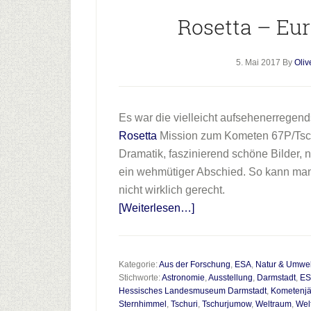
Rosetta – Eu
5. Mai 2017
By
Oliv
Es war die vielleicht aufsehenerregend
Rosetta
Mission zum Kometen 67P/Ts
Dramatik, faszinierend schöne Bilder
ein wehmütiger Abschied. So kann man
nicht wirklich gerecht.
Infos
[Weiterlesen…]
zum
Plugin
Rosetta
Kategorie:
Aus der Forschung
,
ESA
,
Natur & Umwel
Stichworte:
Astronomie
,
Ausstellung
,
Darmstadt
,
ES
–
Hessisches Landesmuseum Darmstadt
,
Kometenjä
Europas
Sternhimmel
,
Tschuri
,
Tschurjumow
,
Weltraum
,
Wel