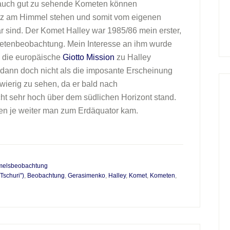
 auch gut zu sehende Kometen können
tz am Himmel stehen und somit vom eigenen
ar sind. Der Komet Halley war 1985/86 mein erster,
etenbeobachtung. Mein Interesse an ihm wurde
 die europäische
Giotto Mission
zu Halley
 dann doch nicht als die imposante Erscheinung
ierig zu sehen, da er bald nach
 sehr hoch über dem südlichen Horizont stand.
en je weiter man zum Erdäquator kam.
elsbeobachtung
schuri")
,
Beobachtung
,
Gerasimenko
,
Halley
,
Komet
,
Kometen
,