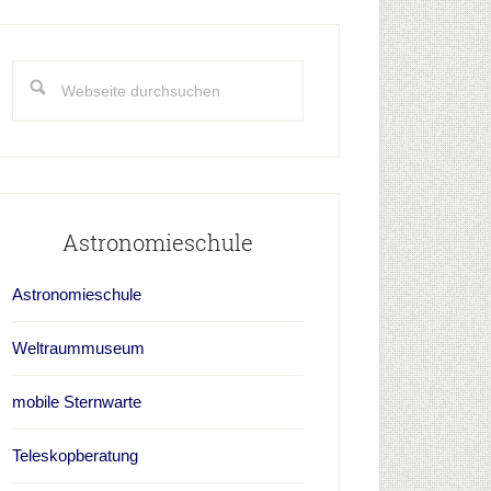
aupt-
idebar
Webseite
durchsuchen
Astronomieschule
Astronomieschule
Weltraummuseum
mobile Sternwarte
Teleskopberatung