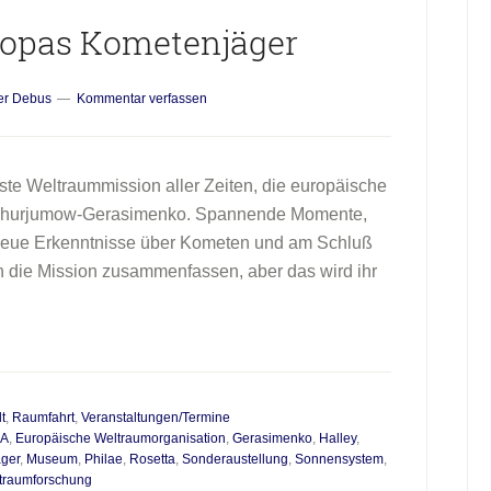
ropas Kometenjäger
er Debus
Kommentar verfassen
ste Weltraummission aller Zeiten, die europäische
churjumow-Gerasimenko. Spannende Momente,
, neue Erkenntnisse über Kometen und am Schluß
 die Mission zusammenfassen, aber das wird ihr
t
,
Raumfahrt
,
Veranstaltungen/Termine
A
,
Europäische Weltraumorganisation
,
Gerasimenko
,
Halley
,
ger
,
Museum
,
Philae
,
Rosetta
,
Sonderaustellung
,
Sonnensystem
,
traumforschung