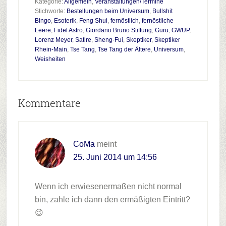
Kategorie:
Allgemein
,
Veranstaltungen/Termine
Stichworte:
Bestellungen beim Universum
,
Bullshit
Bingo
,
Esoterik
,
Feng Shui
,
fernöstlich
,
fernöstliche
Leere
,
Fidel Astro
,
Giordano Bruno Stiftung
,
Guru
,
GWUP
,
Lorenz Meyer
,
Satire
,
Sheng-Fui
,
Skeptiker
,
Skeptiker
Rhein-Main
,
Tse Tang
,
Tse Tang der Ältere
,
Universum
,
Weisheiten
Leser-
Kommentare
Interaktionen
CoMa
meint
25. Juni 2014 um 14:56
Wenn ich erwiesenermaßen nicht normal
bin, zahle ich dann den ermäßigten Eintritt?
😉