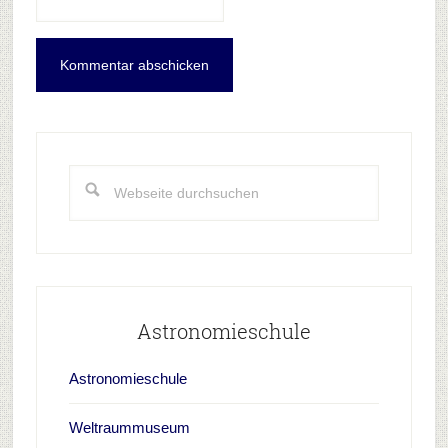
Haupt-
Sidebar
Webseite
durchsuchen
Astronomieschule
Astronomieschule
Weltraummuseum