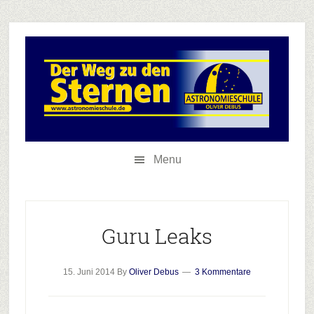
Skip
Skip
Zur
to
to
Hauptsidebar
secondary
main
springen
menu
content
Menu
Guru Leaks
15. Juni 2014
By
Oliver Debus
3 Kommentare