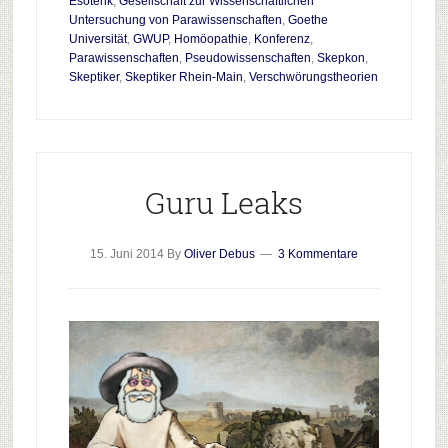
Esoterik
,
Gesellschaft zur Wissenschaftlichen
2015
Untersuchung von Parawissenschaften
,
Goethe
Universität
,
GWUP
,
Homöopathie
,
Konferenz
,
Parawissenschaften
,
Pseudowissenschaften
,
Skepkon
,
Skeptiker
,
Skeptiker Rhein-Main
,
Verschwörungstheorien
Guru Leaks
15. Juni 2014
By
Oliver Debus
3 Kommentare