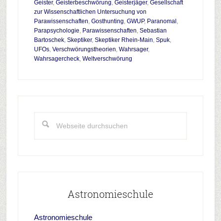
Geister
,
Geisterbeschwörung
,
Geisterjäger
,
Gesellschaft
Paranormalen
zur Wissenschaftlichen Untersuchung von
skeptisch
Parawissenschaften
,
Gosthunting
,
GWUP
,
Paranomal
,
gesehen
Parapsychologie
,
Parawissenschaften
,
Sebastian
Bartoschek
,
Skeptiker
,
Skeptiker Rhein-Main
,
Spuk
,
UFOs
,
Verschwörungstheorien
,
Wahrsager
,
Wahrsagercheck
,
Weltverschwörung
Haupt-
Sidebar
Webseite
durchsuchen
Astronomieschule
Astronomieschule