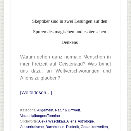
Skeptiker sind in zwei Lesungen auf den
Spuren des magischen und esoterischen
Denkens
Warum gehen ganz normale Menschen in
ihrer Freizeit auf Geisterjagd? Was bringt
uns dazu, an Weltverschwörungen und
Aliens zu glauben?
Infos
[Weiterlesen…]
zum
Plugin
Kategorie:
Allgemein
,
Natur & Umwelt
,
Die
Veranstaltungen/Termine
Welt
Stichworte:
Alexa Waschkau
,
Aliens
,
Astrologie
,
Ausserirdische
,
Buchmesse
des
,
Esoterik
,
Gedankenwelten
,