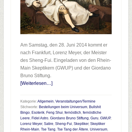
Am Samstag, den 28. Juni 2014 kommt er
nach Frankfurt, Lorenz Meyer, der Meister
des Sheng-Fui. Eingeladen von den Rhein-
Main Skeptikern (GWUP) und der Giordano
Bruno Stiftung.
Infos
[Weiterlesen…]
zum
Plugin
Kategorie:
Allgemein
,
Veranstaltungen/Termine
Guru
Stichworte:
Bestellungen beim Universum
,
Bullshit
Bingo
,
Esoterik
,
Feng Shui
,
fernöstlich
,
fernöstliche
Leaks
Leere
,
Fidel Astro
,
Giordano Bruno Stiftung
,
Guru
,
GWUP
,
Lorenz Meyer
,
Satire
,
Sheng-Fui
,
Skeptiker
,
Skeptiker
Rhein-Main
,
Tse Tang
,
Tse Tang der Ältere
,
Universum
,