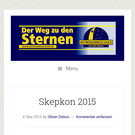
Skip
Skip
Zur
to
to
Hauptsidebar
secondary
main
springen
menu
content
Menu
Skepkon 2015
4. Mai 2015
By
Oliver Debus
Kommentar verfassen