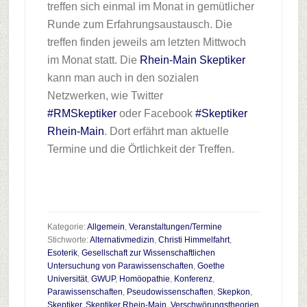
treffen sich einmal im Monat in gemütlicher
Runde zum Erfahrungsaustausch. Die
treffen finden jeweils am letzten Mittwoch
im Monat statt. Die
Rhein-Main Skeptiker
kann man auch in den sozialen
Netzwerken, wie Twitter
#RMSkeptiker
oder Facebook
#Skeptiker
Rhein-Main
. Dort erfährt man aktuelle
Termine und die Örtlichkeit der Treffen.
Kategorie:
Allgemein
,
Veranstaltungen/Termine
Stichworte:
Alternativmedizin
,
Christi Himmelfahrt
,
Esoterik
,
Gesellschaft zur Wissenschaftlichen
Untersuchung von Parawissenschaften
,
Goethe
Universität
,
GWUP
,
Homöopathie
,
Konferenz
,
Parawissenschaften
,
Pseudowissenschaften
,
Skepkon
,
Skeptiker
,
Skeptiker Rhein-Main
,
Verschwörungstheorien