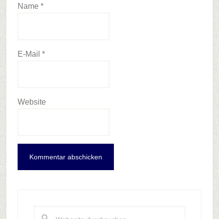
Name
*
E-Mail
*
Website
Haupt-
Sidebar
Webseite