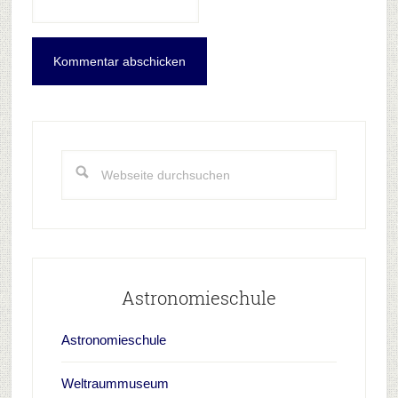
Haupt-
Sidebar
Webseite
durchsuchen
Astronomieschule
Astronomieschule
Weltraummuseum