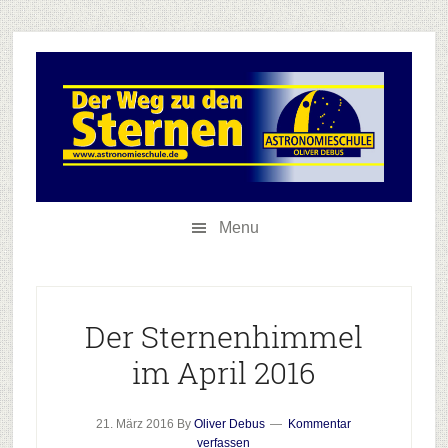
Skip
Skip
Zur
to
to
Hauptsidebar
secondary
main
springen
menu
content
Menu
Der Sternenhimmel
im April 2016
21. März 2016
By
Oliver Debus
Kommentar
verfassen