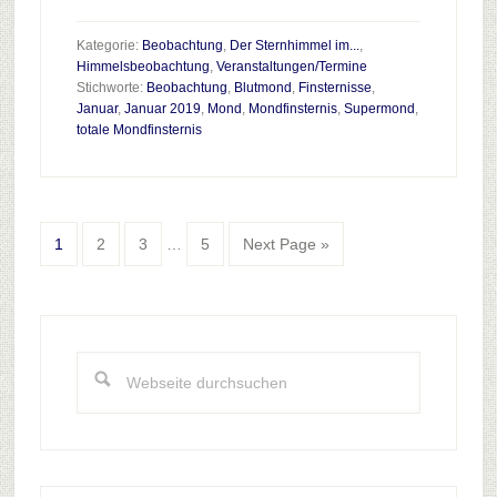
zum
Plugin
Kategorie:
Beobachtung
,
Der Sternhimmel im...
,
Vortrag
Himmelsbeobachtung
,
Veranstaltungen/Termine
Stichworte:
Beobachtung
,
Blutmond
,
Finsternisse
,
“Die
Januar
,
Januar 2019
,
Mond
,
Mondfinsternis
,
Supermond
,
Mondfinsternis
totale Mondfinsternis
am
21.
Januar
Interim
2019”
Go
Go
Go
Go
Go
1
2
3
…
5
Next Page »
pages
to
to
to
to
to
omitted
page
page
page
page
Haupt-
Sidebar
Webseite
durchsuchen