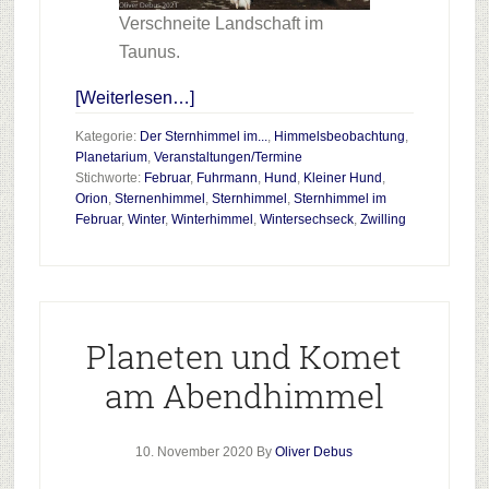
Verschneite Landschaft im
Taunus.
Infos
[Weiterlesen…]
zum
Kategorie:
Der Sternhimmel im...
,
Himmelsbeobachtung
,
Plugin
Planetarium
,
Veranstaltungen/Termine
Stichworte:
Februar
,
Fuhrmann
,
Hund
,
Kleiner Hund
,
Der
Orion
,
Sternenhimmel
,
Sternhimmel
,
Sternhimmel im
Sternenhimmel
Februar
,
Winter
,
Winterhimmel
,
Wintersechseck
,
Zwilling
im
Februar
2021
Planeten und Komet
am Abendhimmel
10. November 2020
By
Oliver Debus