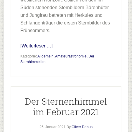
Süden stehenden Sternbildern Bärenhüter
und Jungfrau betreten mit Herkules und
Schlangenträger die ersten Sternbilder des
Frühsommers.
Infos
[Weiterlesen…]
zum
Kategorie:
Allgemein
,
Amateurastronomie
,
Der
Plugin
Sternhimmel im...
Onlinevortrag
“Der
Sternhimmel
im
Der Sternenhimmel
Mai
2021”
im Februar 2021
25. Januar 2021
By
Oliver Debus