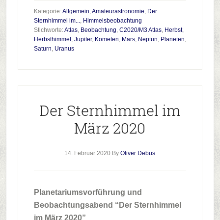
zum
Kategorie:
Allgemein
,
Amateurastronomie
,
Der
Plugin
Sternhimmel im...
,
Himmelsbeobachtung
Stichworte:
Atlas
,
Beobachtung
,
C2020/M3 Atlas
,
Herbst
,
Planeten
Herbsthimmel
,
Jupiter
,
Kometen
,
Mars
,
Neptun
,
Planeten
,
und
Saturn
,
Uranus
Komet
am
Abendhimmel
Der Sternhimmel im
März 2020
14. Februar 2020
By
Oliver Debus
Planetariumsvorführung und
Beobachtungsabend “Der Sternhimmel
im März 2020”