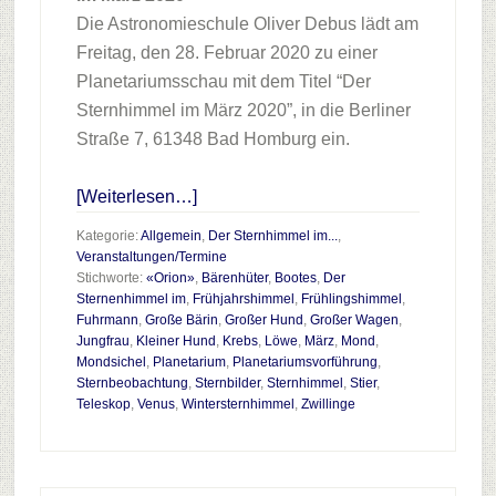
Die Astronomieschule Oliver Debus lädt am
Freitag, den 28. Februar 2020 zu einer
Planetariumsschau mit dem Titel “Der
Sternhimmel im März 2020”, in die Berliner
Straße 7, 61348 Bad Homburg ein.
Infos
[Weiterlesen…]
zum
Kategorie:
Allgemein
,
Der Sternhimmel im...
,
Plugin
Veranstaltungen/Termine
Stichworte:
«Orion»
,
Bärenhüter
,
Bootes
,
Der
Der
Sternenhimmel im
,
Frühjahrshimmel
,
Frühlingshimmel
,
Sternhimmel
Fuhrmann
,
Große Bärin
,
Großer Hund
,
Großer Wagen
,
im
Jungfrau
,
Kleiner Hund
,
Krebs
,
Löwe
,
März
,
Mond
,
Mondsichel
,
Planetarium
,
Planetariumsvorführung
,
März
Sternbeobachtung
,
Sternbilder
,
Sternhimmel
,
Stier
,
2020
Teleskop
,
Venus
,
Wintersternhimmel
,
Zwillinge