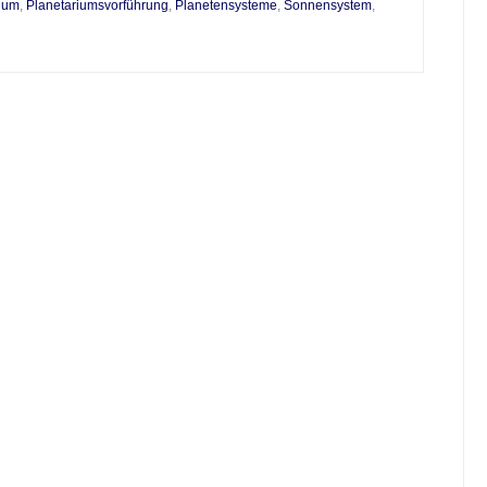
ium
,
Planetariumsvorführung
,
Planetensysteme
,
Sonnensystem
,
g