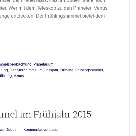
nkler, der Planet Mars. Fast im Süden, steht hoch
ter. Wer mit dem Teleskop zu den Planeten Venus
Menge entdecken. Der Frühlingshimmel bietet dem
mmelsbeobachtung
,
Planetarium
tung
,
Der Sternhimmel im
,
Frühjahr
,
Frühling
,
Frühlingshimmel
,
führung
,
Venus
mel im Frühjahr 2015
iver Debus
Kommentar verfassen