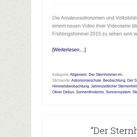
Die Amateurastronomen und Volksbildn
einem neuen Video ihrer Videoserie ü
Frühlingshimmel 2015 zu sehen sein w
Infos
[Weiterlesen…]
zum
Plugin
Der
Kategorie:
Allgemein
,
Der Sternhimmel im...
Stichworte:
Astronomieschule
,
Beobachtung
,
Der S
Sternenhimmel
Himmelsbeobachtung
,
Jahreszeitlicher Sternenhi
im
Oliver Debus
,
Sonnenfinsternis
,
Sonnensystem
,
St
Frühjahr
2015
“Der Ster