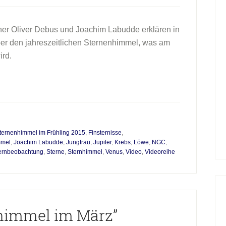
er Oliver Debus und Joachim Labudde erklären in
ber den jahreszeitlichen Sternenhimmel, was am
ird.
ternenhimmel im Frühling 2015
,
Finsternisse
,
mmel
,
Joachim Labudde
,
Jungfrau
,
Jupiter
,
Krebs
,
Löwe
,
NGC
,
ernbeobachtung
,
Sterne
,
Sternhimmel
,
Venus
,
Video
,
Videoreihe
nhimmel im März”