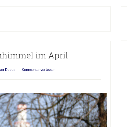
H
S
nhimmel im April
iver Debus
Kommentar verfassen