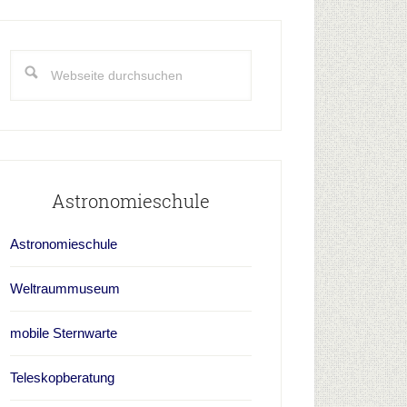
aupt-
idebar
Webseite
durchsuchen
Astronomieschule
Astronomieschule
Weltraummuseum
mobile Sternwarte
Teleskopberatung