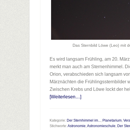
Das Sternbild Löwe (Leo) mit 
Es wird langsam Frühling, am 20. März
merkt man auch am Sternenhimmel. Die
Orion, verabschieden sich langsam v
Märznächten die Frühlingssternbilder w
Zwischen Krebs und Löwe lockt der hel
Infos
[Weiterlesen…]
zum
Plugin
“Der
Kategorie:
Der Sternhimmel im...
,
Planetarium
,
Ver
Stichworte:
Astronomie
,
Astronomieschule
,
Der Ste
Sternhimmel