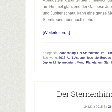
Abendstern, darunter steht, merklich du
am Himmel glänzend der Gasriese Jupi
und Jupiter schaut, kann eine ganze 
Sternfreund aber noch mehr.
Infos
[Weiterlesen…]
zum
Plugin
Der
Kategorie:
Beobachtung
,
Der Sternhimmel im...
,
Hi
Stichworte:
2015
,
April
,
Astronomieschule
,
Beobach
Sternenhimmel
Jupiter
,
Miniplanetarium
,
Mond
,
Planetarium
,
Stern
im
April
Der Sternenhim
19. März 2015
By
Ol