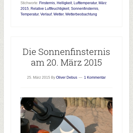
Stichworte:
Finsternis
,
Helligkeit
,
Lufttemperatur
,
März
zur
2015
,
Relative Luftfeuchtigkeit
,
Sonnenfinsternis
,
Sonnenfinsternis
Temperatur
,
Verlauf
,
Wetter
,
Wetterbeobachtung
am
20.
März
2015
Die Sonnenfinsternis
am 20. März 2015
25. März 2015
By
Oliver Debus
1 Kommentar