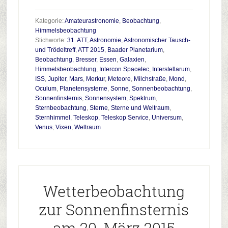
zum
Plugin
Kategorie:
Amateurastronomie
,
Beobachtung
,
ATT
Himmelsbeobachtung
Stichworte:
31. ATT
,
Astronomie
,
Astronomischer Tausch-
2015
und Trödeltreff
,
ATT 2015
,
Baader Planetarium
,
–
Beobachtung
,
Bresser
,
Essen
,
Galaxien
,
Rückblick
Himmelsbeobachtung
,
Intercon Spacetec
,
Interstellarum
,
ISS
,
Jupiter
,
Mars
,
Merkur
,
Meteore
,
Milchstraße
,
Mond
,
Oculum
,
Planetensysteme
,
Sonne
,
Sonnenbeobachtung
,
Sonnenfinsternis
,
Sonnensystem
,
Spektrum
,
Sternbeobachtung
,
Sterne
,
Sterne und Weltraum
,
Sternhimmel
,
Teleskop
,
Teleskop Service
,
Universum
,
Venus
,
Vixen
,
Weltraum
Wetterbeobachtung
zur Sonnenfinsternis
am 20. März 2015