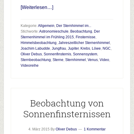
Infos
[Weiterlesen…]
zum
Plugin
Kategorie:
Allgemein
,
Der Sternhimmel im...
Der
Stichworte:
Astronomieschule
,
Beobachtung
,
Der
Sternenhimmel im Frühling 2015
,
Finsternisse
,
Sternenhimmel
Himmelsbeobachtung
,
Jahreszeitlicher Sternenhimmel
,
im
Joachim Labudde
,
Jungfrau
,
Jupiter
,
Krebs
,
Löwe
,
NGC
,
Frühjahr
Oliver Debus
,
Sonnenfinsternis
,
Sonnensystem
,
Sternbeobachtung
,
Sterne
,
Sternhimmel
,
Venus
,
Video
,
2015
Videoreihe
Beobachtung von
Sonnenfinsternissen
4. März 2015
By
Oliver Debus
1 Kommentar