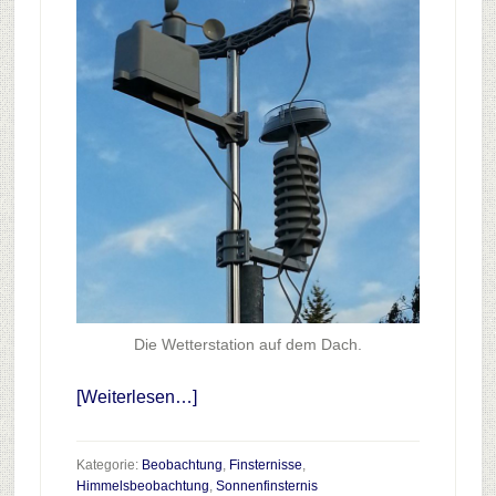
Die Wetterstation auf dem Dach.
Infos
[Weiterlesen…]
zum
Plugin
Kategorie:
Beobachtung
,
Finsternisse
,
Wetterbeobachtung
Himmelsbeobachtung
,
Sonnenfinsternis