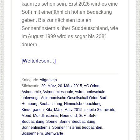
kaum zu sehen sein. Erst 2026 wird es eine
SoFi mit einer ähnlich hohen Bedeckung
geben. Bis zur nächsten totalen
Sonnenfinsternis über Süddeutschland, wie
im August 1999 wird es sogar bis 2081
dauern.
Infos
[Weiterlesen…]
zum
Plugin
Kategorie:
Allgemein
Die
Stichworte:
20. März
,
20. März 2015
,
AG Orion
,
Astronomie
,
Astronomieschule
,
Astronomieschule
Sonnenfinsternis
unterwegs
,
Astronomische Gesellschaft Orion Bad
am
Homburg
,
Beobachtung
,
Himmelsbeobachtung
,
20.
Kindergarten
,
Kita
,
März
,
März 2015
,
mobile Sternwarte
,
Mond
,
Mondfinsternis
,
Neumond
,
SoFi
,
SoFi-
März
Beobachtung
,
Sonne
,
Sonnenbeobachtung
,
2015
Sonnenfinsternis
,
Sonnenfinsternis beobachten
,
Sossenheim
,
Sternwarte