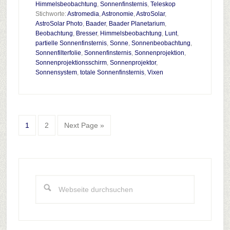
Beobachtung
Himmelsbeobachtung
,
Sonnenfinsternis
,
Teleskop
Stichworte:
Astromedia
,
Astronomie
,
AstroSolar
,
von
AstroSolar Photo
,
Baader
,
Baader Planetarium
,
Sonnenfinsternissen
Beobachtung
,
Bresser
,
Himmelsbeobachtung
,
Lunt
,
partielle Sonnenfinsternis
,
Sonne
,
Sonnenbeobachtung
,
Sonnenfilterfolie
,
Sonnenfinsternis
,
Sonnenprojektion
,
Sonnenprojektionsschirm
,
Sonnenprojektor
,
Sonnensystem
,
totale Sonnenfinsternis
,
Vixen
Go
Go
Go
1
2
Next Page »
to
to
to
page
page
Haupt-
Sidebar
Webseite
durchsuchen