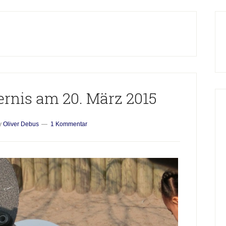
H
S
ernis am 20. März 2015
y
Oliver Debus
1 Kommentar