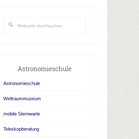
aupt-
idebar
Webseite
durchsuchen
Astronomieschule
Astronomieschule
Weltraummuseum
mobile Sternwarte
Teleskopberatung