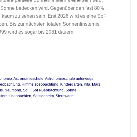
tbare partielle Sonnenfinsternis eine sein wird,
r Sonne bedecken wird. Gegenüber den fast 80%
 kaum zu sehen sein. Erst 2026 wird es eine SoFi
en. Bis zur nächsten totalen Sonnenfinsternis
99 wird es sogar bis 2081 dauern.
ronomie
,
Astronomieschule
,
Astronomieschule unterwegs
,
eobachtung
,
Himmelsbeobachtung
,
Kindergarten
,
Kita
,
März
,
is
,
Neumond
,
SoFi
,
SoFi-Beobachtung
,
Sonne
,
sternis beobachten
,
Sossenheim
,
Sternwarte