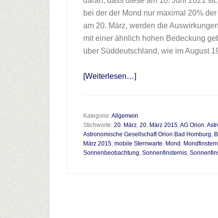
daran, dass diese am 10. Juni 2021 sich
bei der der Mond nur maximal 20% de
am 20. März, werden die Auswirkungen
mit einer ähnlich hohen Bedeckung geb
über Süddeutschland, wie im August 19
Infos
[Weiterlesen…]
zum
Plugin
Die
Kategorie:
Allgemein
Stichworte:
20. März
,
20. März 2015
,
AG Orion
,
Ast
Sonnenfinsternis
Astronomische Gesellschaft Orion Bad Homburg
,
B
am
März 2015
,
mobile Sternwarte
,
Mond
,
Mondfinstern
20.
Sonnenbeobachtung
,
Sonnenfinsternis
,
Sonnenfin
März
2015