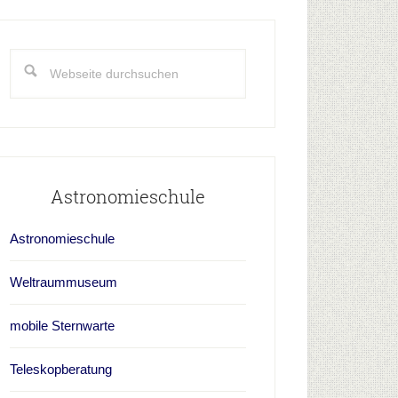
aupt-
idebar
Webseite
durchsuchen
Astronomieschule
Astronomieschule
Weltraummuseum
mobile Sternwarte
Teleskopberatung