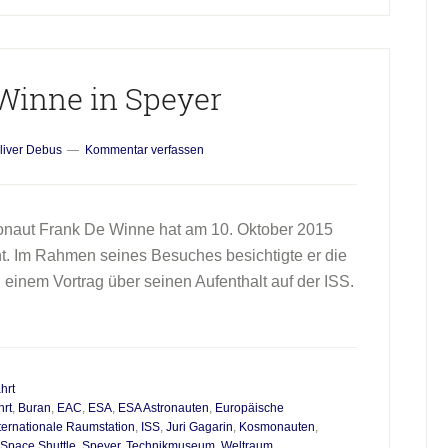
der
VHS
Bad
Winne in Speyer
Homburg
liver Debus
Kommentar verfassen
naut Frank De Winne hat am 10. Oktober 2015
. Im Rahmen seines Besuches besichtigte er die
 einem Vortrag über seinen Aufenthalt auf der ISS.
hrt
rt
,
Buran
,
EAC
,
ESA
,
ESA Astronauten
,
Europäische
ternationale Raumstation
,
ISS
,
Juri Gagarin
,
Kosmonauten
,
Space Shuttle
,
Speyer
,
Technikmuseum
,
Weltraum
,