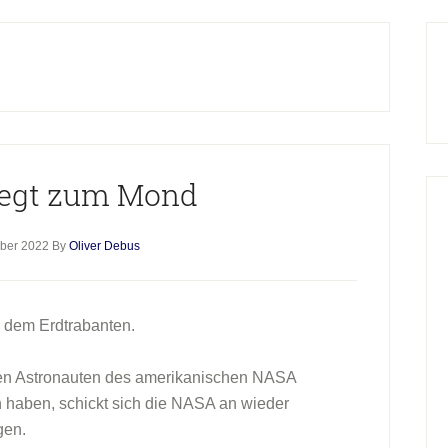
H
S
liegt zum Mond
ber 2022
By
Oliver Debus
 dem Erdtrabanten.
en Astronauten des amerikanischen NASA
haben, schickt sich die NASA an wieder
gen.