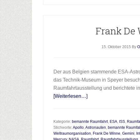
Frank De 
15. Oktober 2015
By
O
Der aus Belgien stammende ESA-Astro
das Technik-Museum in Speyer besucht
Raumfahrtausstellung und berichtete in
Infos
[Weiterlesen…]
zum
Plugin
Frank
Kategorie:
bemannte Raumfahrt
,
ESA
,
ISS
,
Raumfa
Stichworte:
Apollo
,
Astronauten
,
bemannte Raumfah
De
Weltraumorganisation
,
Frank De Winne
,
Gemini
,
In
Winne
Mercury
,
NASA
,
Raumfahrt
,
Raumfahrtausstellung
,