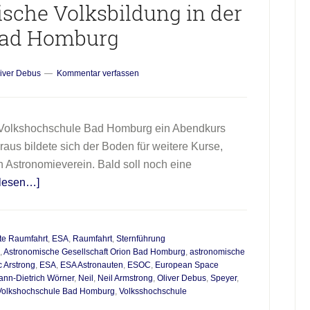
sche Volksbildung in der
ad Homburg
iver Debus
Kommentar verfassen
er Volkshochschule Bad Homburg ein Abendkurs
araus bildete sich der Boden für weitere Kurse,
 Astronomieverein. Bald soll noch eine
Infos
rlesen…]
zum
Plugin
35
e Raumfahrt
,
ESA
,
Raumfahrt
,
Sternführung
,
Astronomische Gesellschaft Orion Bad Homburg
,
astronomische
Jahre
c Arstrong
,
ESA
,
ESA Astronauten
,
ESOC
,
European Space
astronomische
ann-Dietrich Wörner
,
Neil
,
Neil Armstrong
,
Oliver Debus
,
Speyer
,
Volksbildung
Volkshochschule Bad Homburg
,
Volksshochschule
in