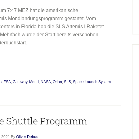
um 7:47 MEZ hat die amerikanische
temis Mondlandungsprogramm gestartet. Vom
ters in Florida hob die SLS Artemis I Raketet
Mehrfach wurde der Start bereits verschoben,
erbuchstart.
s
,
ESA
,
Gateway
,
Mond
,
NASA
,
Orion
,
SLS
,
Space Launch System
ce Shuttle Programm
l 2021
By
Oliver Debus