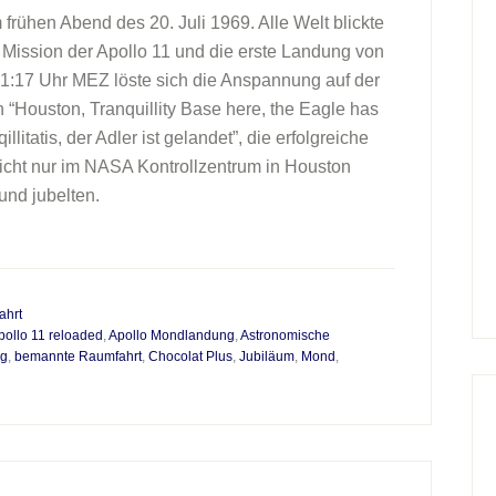
ühen Abend des 20. Juli 1969. Alle Welt blickte
 Mission der Apollo 11 und die erste Landung von
:17 Uhr MEZ löste sich die Anspannung auf der
n “Houston, Tranquillity Base here, the Eagle has
llitatis, der Adler ist gelandet”, die erfolgreiche
cht nur im NASA Kontrollzentrum in Houston
nd jubelten.
ahrt
pollo 11 reloaded
,
Apollo Mondlandung
,
Astronomische
rg
,
bemannte Raumfahrt
,
Chocolat Plus
,
Jubiläum
,
Mond
,