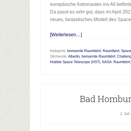
europäische Astronauten ins All beförde
Da passt es sehr gut, dass im April 2
neues, fantastisches Modell des Space 
Infos
[Weiterlesen…]
zum
Plugin
Kategorie:
bemannte Raumfahrt
,
Raumfahrt
,
Space
Stichworte:
Atlantis
,
bemannte Raumfahrt
,
Challeng
40
Hubble Space Telescope (HST)
,
NASA
,
Raumfahrt
Jahre
Space
Shuttle
Programm
Bad Hombur
2. Juli