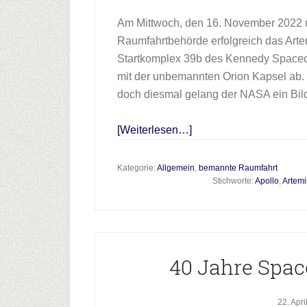
Am Mittwoch, den 16. November 2022 
Raumfahrtbehörde erfolgreich das Ar
Startkomplex 39b des Kennedy Spacecen
mit der unbemannten Orion Kapsel ab. 
doch diesmal gelang der NASA ein Bild
Infos
[Weiterlesen…]
zum
Plugin
Kategorie:
Allgemein
,
bemannte Raumfahrt
Stichworte:
Apollo
,
Artemi
Orion
fliegt
zum
Mond
40 Jahre Spa
22. Apri