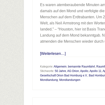
Es waren atemberaubende Minuten am fr
damals auf den Mond und verfolgte die
Menschen auf dem Erdtrabanten. Um 21
Welt, als Neil Armstrong mit den Worte
landed.” – “Houston, hier ist Basis Tranqi
Landung auf dem Mond bekanntgab. Ni
atmenden die Menschen wieder durch u
Infos
[Weiterlesen…]
zum
Plugin
Kategorie:
Allgemein
,
bemannte Raumfahrt
,
Raumf
Stichworte:
50 Jahre
,
AG Orion
,
Apollo
,
Apollo 11
,
A
Bad
Gesellschaft Orion Bad Homburg e.V.
,
Bad Hombu
Homburg
Mondlandung
,
Mondlandungen
fliegt
zum
Mond