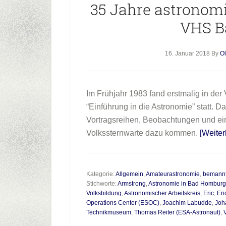
35 Jahre astronomi
VHS B
16. Januar 2018
By
Ol
Im Frühjahr 1983 fand erstmalig in d
“Einführung in die Astronomie” statt. D
Vortragsreihen, Beobachtungen und ein
Volkssternwarte dazu kommen.
[Weite
Kategorie:
Allgemein
,
Amateurastronomie
,
bemannt
Stichworte:
Armstrong
,
Astronomie in Bad Homburg
Volksbildung
,
Astronomischer Arbeitskreis
,
Eric
,
Eri
Operations Center (ESOC)
,
Joachim Labudde
,
Joh
Technikmuseum
,
Thomas Reiter (ESA-Astronaut)
,