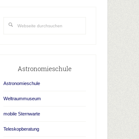
aupt-
idebar
Webseite
durchsuchen
Astronomieschule
Astronomieschule
Weltraummuseum
mobile Sternwarte
Teleskopberatung