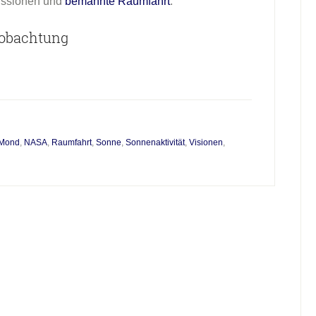
issionen und
bemannte Raumfahrt
.
eobachtung
Mond
,
NASA
,
Raumfahrt
,
Sonne
,
Sonnenaktivität
,
Visionen
,