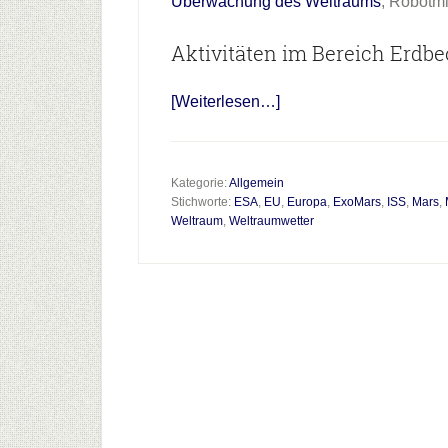
Überwachung des Weltraums
, Robotm
Aktivitäten im Bereich Erdb
Infos
[Weiterlesen…]
zum
Plugin
Europas
Kategorie:
Allgemein
Stichworte:
ESA
,
EU
,
Europa
,
ExoMars
,
ISS
,
Mars
,
Visionen
Weltraum
,
Weltraumwetter
im
Weltraum