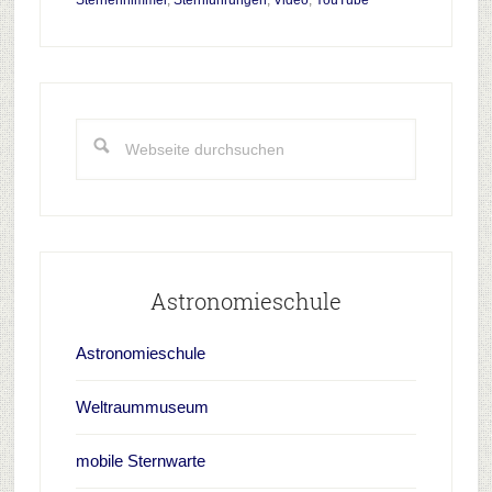
Sternenhimmel
,
Sternführungen
,
Video
,
YouTube
Haupt-
Sidebar
Webseite
durchsuchen
Astronomieschule
Astronomieschule
Weltraummuseum
mobile Sternwarte