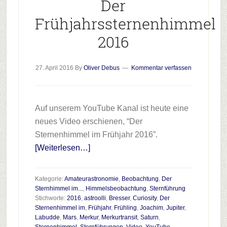
Der
Frühjahrssternenhimmel
2016
27. April 2016
By
Oliver Debus
Kommentar verfassen
Auf unserem YouTube Kanal ist heute eine
neues Video erschienen, “Der
Sternenhimmel im Frühjahr 2016”.
Infos
[Weiterlesen…]
zum
Plugin
Kategorie:
Amateurastronomie
,
Beobachtung
,
Der
Der
Sternhimmel im...
,
Himmelsbeobachtung
,
Sternführung
Stichworte:
2016
,
astroolli
,
Bresser
,
Curiosity
,
Der
Frühjahrssternenhimmel
Sternenhimmel im
,
Frühjahr
,
Frühling
,
Joachim
,
Jupiter
,
2016
Labudde
,
Mars
,
Merkur
,
Merkurtransit
,
Saturn
,