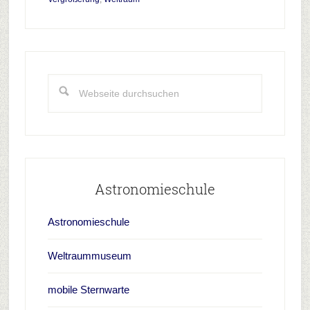
Haupt-
Sidebar
Webseite
durchsuchen
Astronomieschule
Astronomieschule
Weltraummuseum
mobile Sternwarte