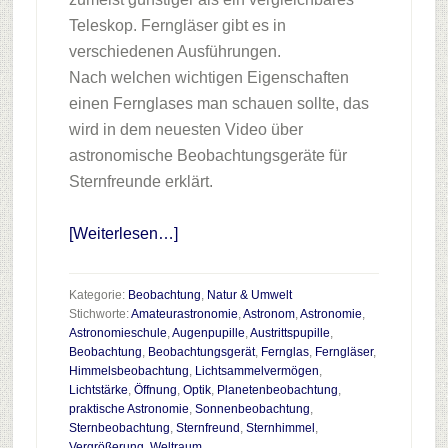
Teleskop. Ferngläser gibt es in
verschiedenen Ausführungen.
Nach welchen wichtigen Eigenschaften
einen Fernglases man schauen sollte, das
wird in dem neuesten Video über
astronomische Beobachtungsgeräte für
Sternfreunde erklärt.
Infos
[Weiterlesen…]
zum
Plugin
Kategorie:
Beobachtung
,
Natur & Umwelt
Astronomische
Stichworte:
Amateurastronomie
,
Astronom
,
Astronomie
,
Astronomieschule
,
Augenpupille
,
Austrittspupille
,
Beobachtungsgeräte
Beobachtung
,
Beobachtungsgerät
,
Fernglas
,
Ferngläser
,
für
Himmelsbeobachtung
,
Lichtsammelvermögen
,
Sternfreunde
Lichtstärke
,
Öffnung
,
Optik
,
Planetenbeobachtung
,
praktische Astronomie
,
Sonnenbeobachtung
,
Sternbeobachtung
,
Sternfreund
,
Sternhimmel
,
Vergrößerung
,
Weltraum