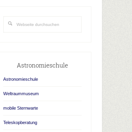
aupt-
idebar
Webseite
durchsuchen
Astronomieschule
Astronomieschule
Weltraummuseum
mobile Sternwarte
Teleskopberatung