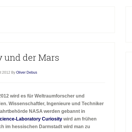
H
S
y und der Mars
st 2012
By
Oliver Debus
12 wird es für Weltraumforscher und
en. Wissenschaftler, Ingenieure und Techniker
fahrtbehörde NASA werden gebannt in
cience-Laboratory Curiosity
wird am frühen
ch im hessischen Darmstadt wird man zu