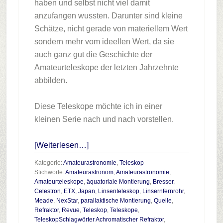
haben und selbst nicht viel damit
anzufangen wussten. Darunter sind kleine
Schätze, nicht gerade von materiellem Wert
sondern mehr vom ideellen Wert, da sie
auch ganz gut die Geschichte der
Amateurteleskope der letzten Jahrzehnte
abbilden.
Diese Teleskope möchte ich in einer
kleinen Serie nach und nach vorstellen.
Infos
[Weiterlesen…]
zum
Kategorie:
Amateurastronomie
,
Teleskop
Plugin
Stichworte:
Amateurastronom
,
Amateurastronomie
,
Amateurteleskope
,
äquatoriale Montierung
,
Bresser
,
Teleskopparade
Celestron
,
ETX
,
Japan
,
Linsenteleskop
,
Linsernfernrohr
,
Teil
Meade
,
NexStar
,
parallaktische Montierung
,
Quelle
,
4
Refraktor
,
Revue
,
Teleskop
,
Teleskope
,
TeleskopSchlagwörter Achromatischer Refraktor
,