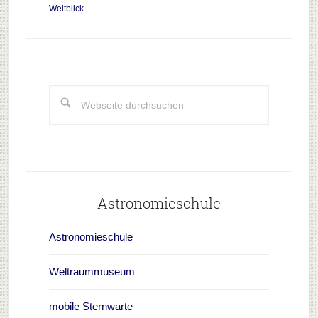
Weltblick
Haupt-
Sidebar
Webseite
durchsuchen
Astronomieschule
Astronomieschule
Weltraummuseum
mobile Sternwarte