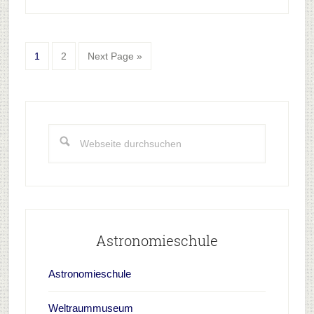
Go
Go
Go
1
2
Next Page »
to
to
to
page
page
Haupt-
Sidebar
Webseite
durchsuchen
Astronomieschule
Astronomieschule
Weltraummuseum