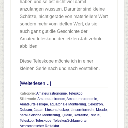
haben und selbst nicht viel damit
anzufangen wussten. Darunter sind kleine
Schätze, nicht gerade von materiellem Wert
sondern mehr vom idellen Wert, da sie
auch ganz gut die Geschichte der
Amateurteleskope der letzten Jahrzehnte
abbilden.
Diese Teleskope möchte ich in einer
kleinen Serie nach und nach vorstellen.
Infos
[Weiterlesen…]
zum
Kategorie:
Amateurastronomie
,
Teleskop
Plugin
Stichworte:
Amateurastronom
,
Amateurastronomie
,
Amateurteleskope
,
äquatoriale Montierung
,
Celestron
,
Teleskopparade
Dobson
,
Japan
,
Linsenteleskop
,
Linsernfernrohr
,
Meade
,
Teil
parallaktische Montierung
,
Quelle
,
Refraktor
,
Revue
,
7
Teleskop
,
Teleskope
,
TeleskopSchlagwörter
Achromatischer Refraktor