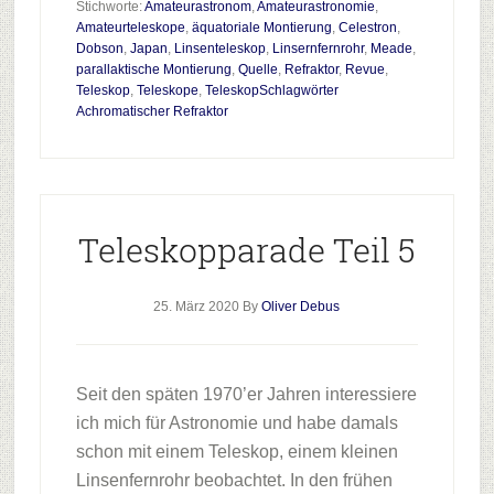
Plugin
Stichworte:
Amateurastronom
,
Amateurastronomie
,
Amateurteleskope
,
äquatoriale Montierung
,
Celestron
,
Teleskopparade
Dobson
,
Japan
,
Linsenteleskop
,
Linsernfernrohr
,
Meade
,
Teil
parallaktische Montierung
,
Quelle
,
Refraktor
,
Revue
,
6
Teleskop
,
Teleskope
,
TeleskopSchlagwörter
Achromatischer Refraktor
Teleskopparade Teil 5
25. März 2020
By
Oliver Debus
Seit den späten 1970’er Jahren interessiere
ich mich für Astronomie und habe damals
schon mit einem Teleskop, einem kleinen
Linsenfernrohr beobachtet. In den frühen