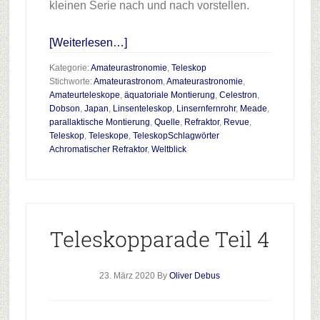
kleinen Serie nach und nach vorstellen.
Infos
[Weiterlesen…]
zum
Kategorie:
Amateurastronomie
,
Teleskop
Plugin
Stichworte:
Amateurastronom
,
Amateurastronomie
,
Amateurteleskope
,
äquatoriale Montierung
,
Celestron
,
Teleskopparade
Dobson
,
Japan
,
Linsenteleskop
,
Linsernfernrohr
,
Meade
,
Teil
parallaktische Montierung
,
Quelle
,
Refraktor
,
Revue
,
5
Teleskop
,
Teleskope
,
TeleskopSchlagwörter
Achromatischer Refraktor
,
Weltblick
Teleskopparade Teil 4
23. März 2020
By
Oliver Debus