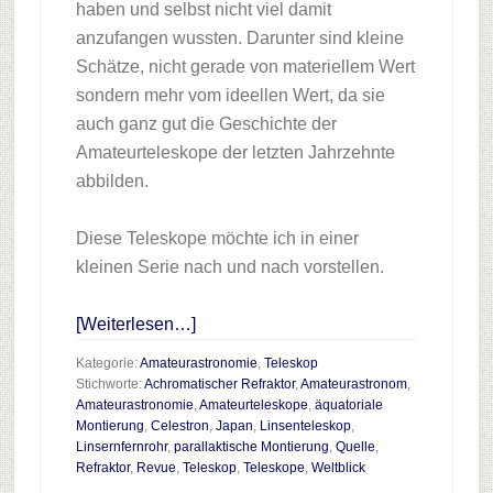
haben und selbst nicht viel damit
anzufangen wussten. Darunter sind kleine
Schätze, nicht gerade von materiellem Wert
sondern mehr vom ideellen Wert, da sie
auch ganz gut die Geschichte der
Amateurteleskope der letzten Jahrzehnte
abbilden.
Diese Teleskope möchte ich in einer
kleinen Serie nach und nach vorstellen.
Infos
[Weiterlesen…]
zum
Kategorie:
Amateurastronomie
,
Teleskop
Plugin
Stichworte:
Achromatischer Refraktor
,
Amateurastronom
,
Amateurastronomie
,
Amateurteleskope
,
äquatoriale
Teleskopparade
Montierung
,
Celestron
,
Japan
,
Linsenteleskop
,
Teil
Linsernfernrohr
,
parallaktische Montierung
,
Quelle
,
3
Refraktor
,
Revue
,
Teleskop
,
Teleskope
,
Weltblick