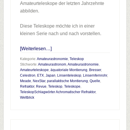
Amateurteleskope der letzten Jahrzehnte
abbilden.
Diese Teleskope möchte ich in einer
kleinen Serie nach und nach vorstellen.
Infos
[Weiterlesen…]
zum
Kategorie:
Amateurastronomie
,
Teleskop
Plugin
Stichworte:
Amateurastronom
,
Amateurastronomie
,
Amateurteleskope
,
äquatoriale Montierung
,
Bresser
,
Teleskopparade
Celestron
,
ETX
,
Japan
,
Linsenteleskop
,
Linsernfernrohr
,
Teil
Meade
,
NexStar
,
parallaktische Montierung
,
Quelle
,
4
Refraktor
,
Revue
,
Teleskop
,
Teleskope
,
TeleskopSchlagwörter Achromatischer Refraktor
,
Weltblick