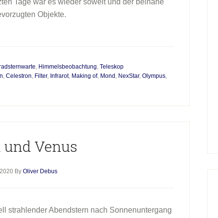
tzten Tage war es wieder soweit und der beinahe
evorzugten Objekte.
radsternwarte
,
Himmelsbeobachtung
,
Teleskop
n
,
Celestron
,
Filter
,
Infrarot
,
Making of
,
Mond
,
NexStar
,
Olympus
,
 und Venus
 2020
By
Oliver Debus
hell strahlender Abendstern nach Sonnenuntergang