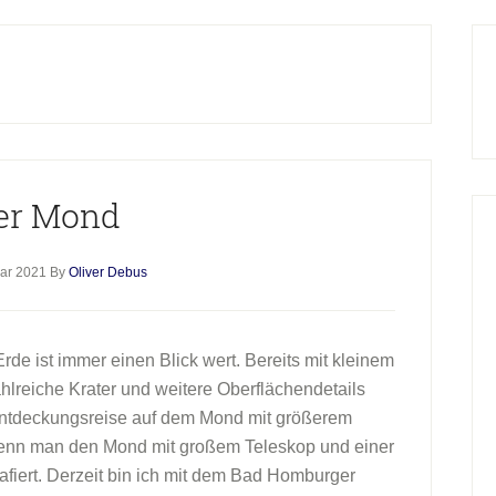
H
S
er Mond
uar 2021
By
Oliver Debus
rde ist immer einen Blick wert. Bereits mit kleinem
lreiche Krater und weitere Oberflächendetails
Entdeckungsreise auf dem Mond mit größerem
 wenn man den Mond mit großem Teleskop und einer
iert. Derzeit bin ich mit dem Bad Homburger