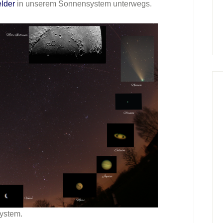
lder
in unserem Sonnensystem unterwegs.
ystem.