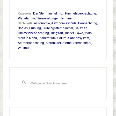
zum
Plugin
Kategorie:
Der Sternhimmel im...
,
Himmelsbeobachtung
,
Der
Planetarium
,
Veranstaltungen/Termine
Stichworte:
Astronomie
,
Astronomieschule
,
Beobachtung
,
Sternenhimmel
Bootes
,
Frühling
,
Frühlingssternhimmel
,
Galaxien
,
im
Himmelsbeobachtung
,
Jungfrau
,
Jupiter
,
Löwe
,
Mars
,
Mai
Merkur
,
Mond
,
Planetarium
,
Saturn
,
Sonnensystem
,
Sternbeobachtung
,
Sternbilder
,
Sterne
,
Sternhimmel
,
2016
Weltraum
Haupt-
Sidebar
Webseite
durchsuchen