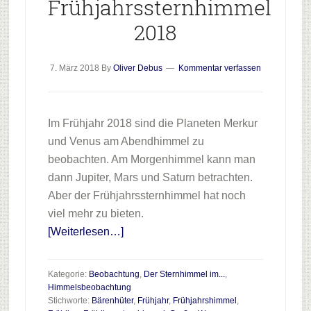
Frühjahrssternhimmel
2018
7. März 2018
By
Oliver Debus
Kommentar verfassen
Im Frühjahr 2018 sind die Planeten Merkur
und Venus am Abendhimmel zu
beobachten. Am Morgenhimmel kann man
dann Jupiter, Mars und Saturn betrachten.
Aber der Frühjahrssternhimmel hat noch
viel mehr zu bieten.
Infos
[Weiterlesen…]
zum
Plugin
Kategorie:
Beobachtung
,
Der Sternhimmel im...
,
Frühjahrssternhimmel
Himmelsbeobachtung
Stichworte:
Bärenhüter
,
Frühjahr
,
Frühjahrshimmel
,
2018