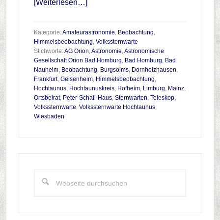
Infos
[Weiterlesen…]
zum
Plugin
Kategorie:
Amateurastronomie
,
Beobachtung
,
Eine
Himmelsbeobachtung
,
Volkssternwarte
Stichworte:
AG Orion
,
Astronomie
,
Astronomische
Volkssternwarte
Gesellschaft Orion Bad Homburg
,
Bad Homburg
,
Bad
für
Nauheim
,
Beobachtung
,
Burgsolms
,
Dornholzhausen
,
den
Frankfurt
,
Geisenheim
,
Himmelsbeobachtung
,
Hochtaunus
,
Hochtaunuskreis
,
Hofheim
,
Limburg
,
Mainz
,
Hochtaunuskreis
Ortsbeirat
,
Peter-Schall-Haus
,
Sternwarten
,
Teleskop
,
–
Volkssternwarte
,
Volkssternwarte Hochtaunus
,
Teil
Wiesbaden
1
Haupt-
Sidebar
Webseite
durchsuchen