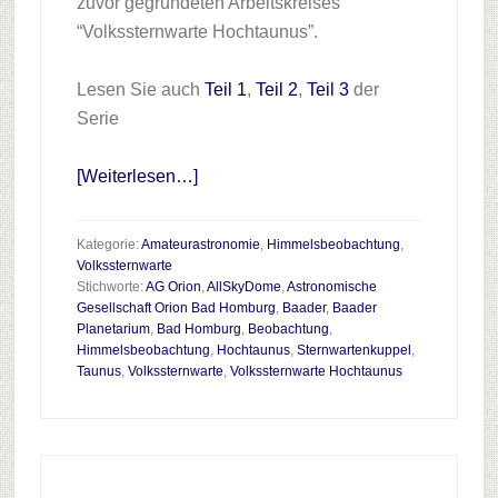
zuvor gegründeten Arbeitskreises
“Volkssternwarte Hochtaunus”.
Lesen Sie auch
Teil 1
,
Teil 2
,
Teil 3
der
Serie
Infos
[Weiterlesen…]
zum
Plugin
Kategorie:
Amateurastronomie
,
Himmelsbeobachtung
,
Eine
Volkssternwarte
Stichworte:
AG Orion
,
AllSkyDome
,
Astronomische
Volkssternwarte
Gesellschaft Orion Bad Homburg
,
Baader
,
Baader
für
Planetarium
,
Bad Homburg
,
Beobachtung
,
den
Himmelsbeobachtung
,
Hochtaunus
,
Sternwartenkuppel
,
Taunus
,
Volkssternwarte
,
Volkssternwarte Hochtaunus
Hochtaunuskreis
–
Teil
4