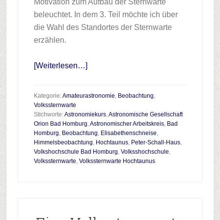
Motivation zum Aufbau der Sternwarte
beleuchtet. In dem 3. Teil möchte ich über
die Wahl des Standortes der Sternwarte
erzählen.
Infos
[Weiterlesen…]
zum
Plugin
Kategorie:
Amateurastronomie
,
Beobachtung
,
Eine
Volkssternwarte
Stichworte:
Astronomiekurs
,
Astronomische Gesellschaft
Volkssternwarte
Orion Bad Homburg
,
Astronomischer Arbeitskreis
,
Bad
für
Homburg
,
Beobachtung
,
Elisabethenschneise
,
den
Himmelsbeobachtung
,
Hochtaunus
,
Peter-Schall-Haus
,
Volkshochschule Bad Homburg
,
Volksshochschule
,
Hochtaunuskreis
Volkssternwarte
,
Volkssternwarte Hochtaunus
–
Teil
3