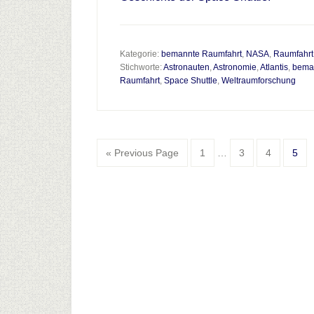
Kategorie:
bemannte Raumfahrt
,
NASA
,
Raumfahrt
Stichworte:
Astronauten
,
Astronomie
,
Atlantis
,
bema
Raumfahrt
,
Space Shuttle
,
Weltraumforschung
Interim
Go
Go
Go
Go
Go
«
Previous Page
1
…
3
4
5
pages
to
to
to
to
to
omitted
page
page
page
page