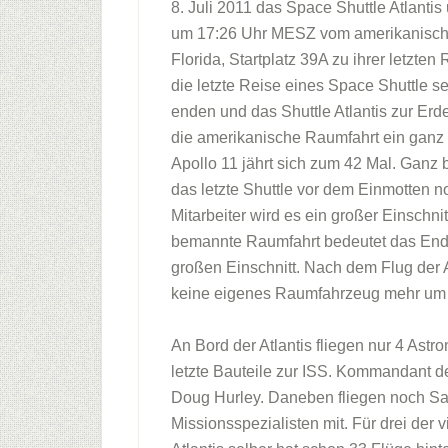
8. Juli 2011 das Space Shuttle Atlanti
um 17:26 Uhr MESZ vom amerikanisch
Florida, Startplatz 39A zu ihrer letzte
die letzte Reise eines Space Shuttle s
enden und das Shuttle Atlantis zur Erde
die amerikanische Raumfahrt ein gan
Apollo 11 jährt sich zum 42 Mal. Ganz
das letzte Shuttle vor dem Einmotten n
Mitarbeiter wird es ein großer Einschni
bemannte Raumfahrt bedeutet das Ende
großen Einschnitt. Nach dem Flug der 
keine eigenes Raumfahrzeug mehr um A
An Bord der Atlantis fliegen nur 4 Ast
letzte Bauteile zur ISS. Kommandant der
Doug Hurley. Daneben fliegen noch S
Missionsspezialisten mit. Für drei der vi