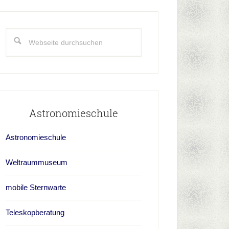
aupt-
idebar
Webseite
durchsuchen
Astronomieschule
Astronomieschule
Weltraummuseum
mobile Sternwarte
Teleskopberatung