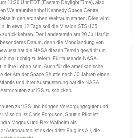
s um 11:26 Uhr EDT (Eastern Daylight Time), also
en Weltraumbahnhof Kennedy Space Centre,
n Reise in den erdnahen Weltraum starten. Dies wird
ein. In etwa 12 Tage soll die Mission STS-135
 zurück kehren. Der Landetermin am 20 Juli ist für
z besonderes Datum, denn die Mondlandung von
 bewusst hat die NASA diesen Termin gewählt um
och mal richtig zu feiern. Für tausende NASA-
tt in ihre Leben sein. Auch für die amerikanische
 der Ära der Space Shuttle nach 30 Jahren einen
Atlantis und ihrer Ausmusterung hat die NASA
stronauten zur ISS zu schicken.
ronauten zur ISS und bringen Versorgungsgüter und
 Mission ist Chris Ferguson, Shuttle Pilot ist
andra Magnus und Rex Walheim als
er Astronauten ist es der dritte Flug ins All, die