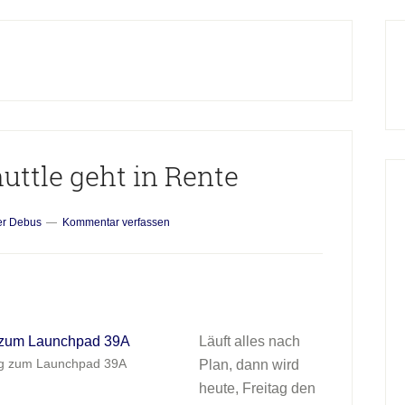
H
S
uttle geht in Rente
er Debus
Kommentar verfassen
Läuft alles nach
Weg zum Launchpad 39A
Plan, dann wird
heute, Freitag den